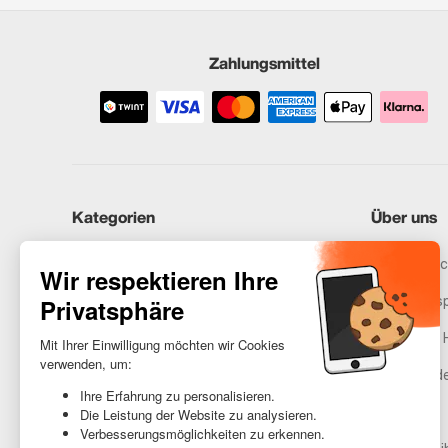
Zahlungsmittel
Kategorien
Über uns
iPhones
Recommerc
Samsung
Unser Vers
Huawei
Rechtliche 
Benötigst du Hilfe?
Gestione de
AGB