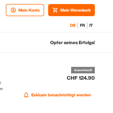
Mein Konto
Mein Warenkorb
DE
FR
IT
Opfer seines Erfolgs!
be
Ausverkauft
CHF 124.90
d
en
Exklusiv benachrichtigt werden