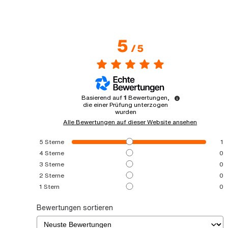
5
/
5
Basierend auf
1
Bewertungen,
die einer Prüfung unterzogen
wurden
Alle Bewertungen auf dieser Website ansehen
5
Sterne
1
4
Sterne
0
3
Sterne
0
2
Sterne
0
1
Stern
0
Bewertungen sortieren