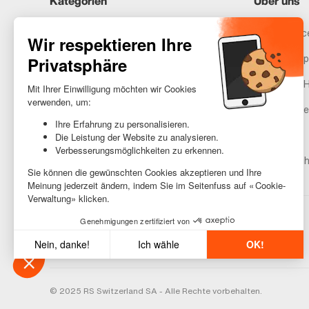
Kategorien
Über uns
iPhones
Recommerce
Samsung
Unser Vers
Huawei
Rechtliche 
Benötigst du Hilfe?
Gestione de
AGB
Barrierefreih
© 2025 RS Switzerland SA - Alle Rechte vorbehalten.