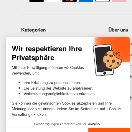
Kategorien
Über uns
iPhones
Recommerce
Samsung
Unser Vers
Huawei
Rechtliche 
Benötigst du Hilfe?
Gestione de
AGB
Barrierefreih