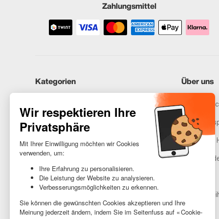
Zahlungsmittel
Kategorien
Über uns
iPhones
Recommerc
Samsung
Unser Vers
Huawei
Rechtliche 
Benötigst du Hilfe?
Gestione de
AGB
Barrierefrei