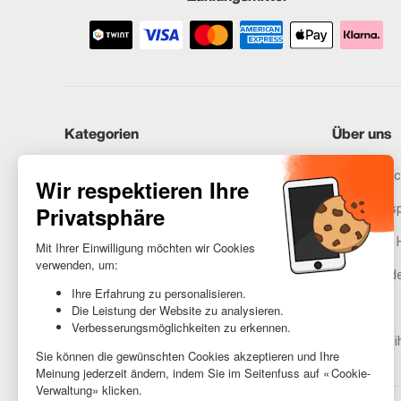
Kategorien
Über uns
iPhones
Recommerc
Samsung
Unser Vers
Huawei
Rechtliche 
Benötigst du Hilfe?
Gestione de
AGB
Barrierefrei