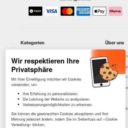
Kategorien
Über uns
iPhones
Recommerce
Samsung
Unser Vers
Huawei
Rechtliche 
Benötigst du Hilfe?
Gestione de
AGB
Barrierefreih