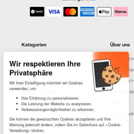
Kategorien
Über uns
iPhones
Recommerce
Samsung
Unser Vers
Huawei
Rechtliche 
Benötigst du Hilfe?
Gestione de
AGB
Barrierefreih