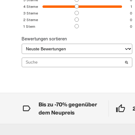
4
Sterne
1
3
Sterne
0
2
Sterne
0
1
Stern
0
Bewertungen sortieren
Bis zu -70% gegenüber
dem Neupreis