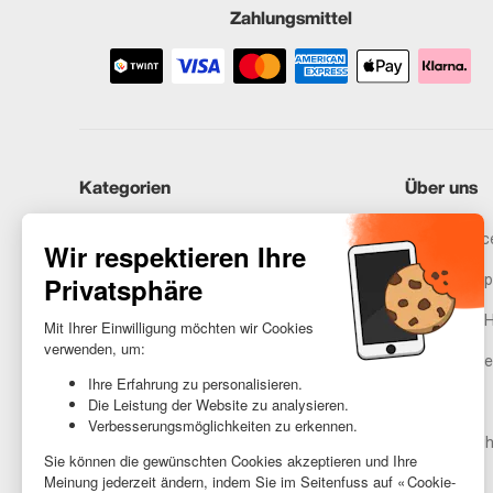
Zahlungsmittel
Kategorien
Über uns
iPhones
Recommerce
Samsung
Unser Vers
Huawei
Rechtliche 
Benötigst du Hilfe?
Gestione de
AGB
Barrierefreih