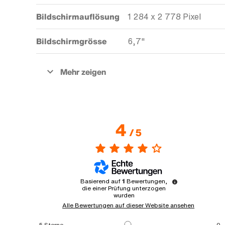
Bildschirmauflösung
1 284 x 2 778 Pixel
Bildschirmgrösse
6,7"
4
/
5
Basierend auf
1
Bewertungen,
die einer Prüfung unterzogen
wurden
Alle Bewertungen auf dieser Website ansehen
5
Sterne
0