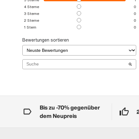
4
Sterne
0
3
Sterne
0
2
Sterne
0
1
Stern
0
Bewertungen sortieren
Bis zu -70% gegenüber
dem Neupreis