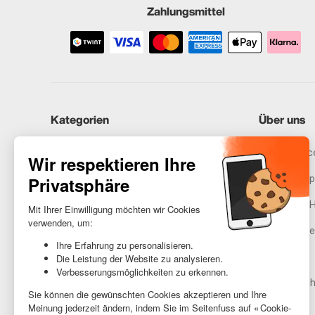
Zahlungsmittel
Kategorien
Über uns
iPhones
Recommerce
Samsung
Unser Vers
Huawei
Rechtliche 
Benötigst du Hilfe?
Gestione de
AGB
Barrierefreih