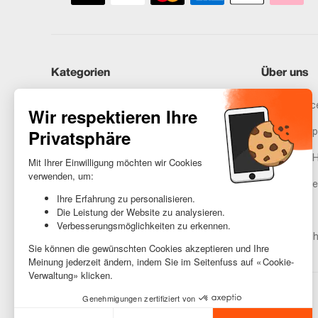
Kategorien
Über uns
iPhones
Recommerce
Samsung
Unser Vers
Huawei
Rechtliche 
Benötigst du Hilfe?
Gestione de
AGB
Barrierefreih