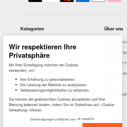
Kategorien
Über uns
iPhones
Recommerce
Samsung
Unser Vers
Huawei
Rechtliche 
Benötigst du Hilfe?
Gestione de
AGB
Barrierefreih