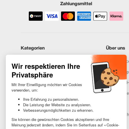
Zahlungsmittel
Kategorien
Über uns
iPhones
Recommerce
Samsung
Unser Vers
Huawei
Rechtliche 
Benötigst du Hilfe?
Gestione de
AGB
Barrierefreih