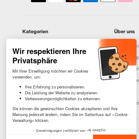
Kategorien
Über uns
iPhones
Recommerce
Samsung
Unser Vers
Huawei
Rechtliche 
Benötigst du Hilfe?
Gestione de
AGB
Barrierefreih