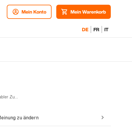
Mein Konto
Mein Warenkorb
DE
FR
IT
Mono sim | 256GB | Blau | Akzeptabler Zustand
Meinung zu ändern