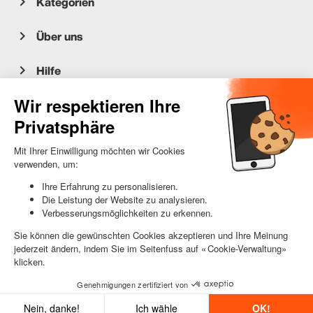
Kategorien
Über uns
Hilfe
Kundenservice
occasion.migros.mobile@recommerce.com
Montag-Freitag 08:00-17:00
In den Warenkorb
© 2025 RS Switzerland SA - Alle Rechte vorbehalten.