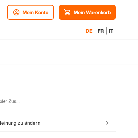
Mein Konto
Mein Warenkorb
DE
FR
IT
Dual-SIM | 256GB | Blau | Akzeptabler Zustand
Meinung zu ändern