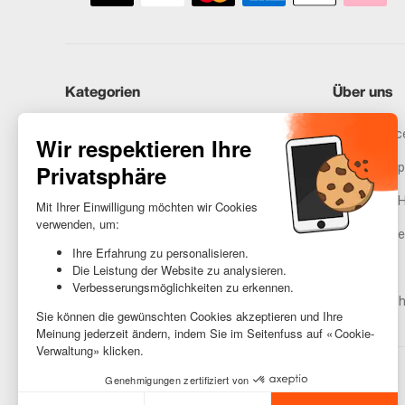
Kategorien
Über uns
iPhones
Recommerce
Samsung
Unser Vers
Huawei
Rechtliche 
Benötigst du Hilfe?
Gestione de
AGB
Barrierefreih