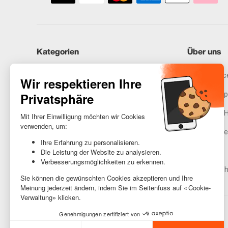
Kategorien
Über uns
iPhones
Recommerce
Samsung
Unser Vers
Huawei
Rechtliche 
Benötigst du Hilfe?
Gestione de
AGB
Barrierefreih