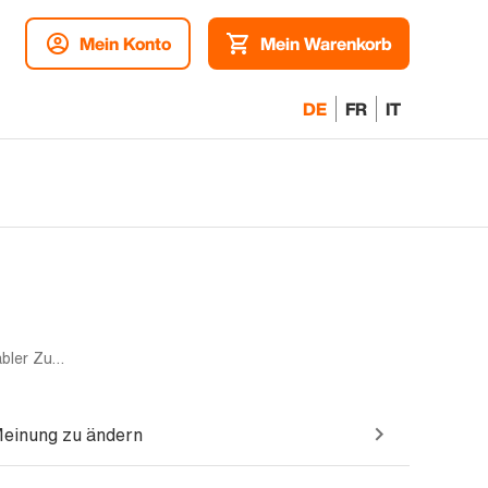
Mein Konto
Mein Warenkorb
DE
FR
IT
Mono sim | 512GB | Gelb | Akzeptabler Zustand
Meinung zu ändern