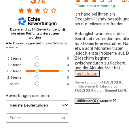
/
/
5
Verifizierte Bewertung
Ich habe bei Ihnen ein 
Occasion-Handy bestellt und
bin nur teilweise zufrieden.

Basierend auf
1
Bewertungen,
Anfänglich war ich mit dem 
die einer Prüfung unterzogen
wurden
Gerät sehr zufrieden und alle
funktionierte einwandfrei. Na
Alle Bewertungen auf dieser Website
ansehen
etwa acht Monaten traten 
jedoch erste Probleme auf. De
Bildschirm beginnt 
5
Sterne
0
zwischendurch zu flackern, 
4
Sterne
0
und die Akkulaufzeit hat 
...
3
Sterne
1
mehr lesen
2
Sterne
0
Bewertung vom
12.6.2026
,
1
Stern
0
infolge einer Erfahrung vom
11.8.2024
durch
Samuel Lio R.
Bewertungen sortieren
Hilfreich
(0)
Melden