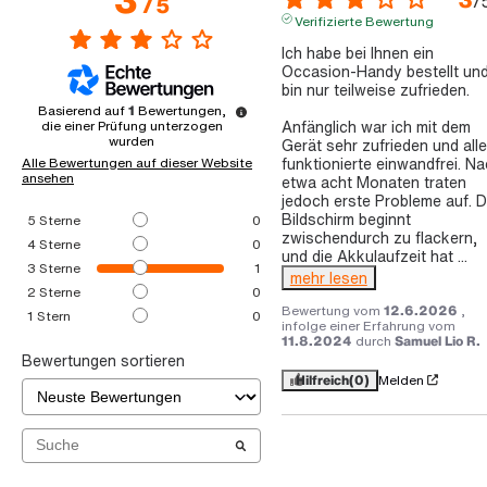
/
/
5
Verifizierte Bewertung
Ich habe bei Ihnen ein 
Occasion-Handy bestellt und
bin nur teilweise zufrieden.

Basierend auf
1
Bewertungen,
Anfänglich war ich mit dem 
die einer Prüfung unterzogen
wurden
Gerät sehr zufrieden und alle
funktionierte einwandfrei. Na
Alle Bewertungen auf dieser Website
ansehen
etwa acht Monaten traten 
jedoch erste Probleme auf. De
Bildschirm beginnt 
5
Sterne
0
zwischendurch zu flackern, 
4
Sterne
0
und die Akkulaufzeit hat 
...
3
Sterne
1
mehr lesen
2
Sterne
0
Bewertung vom
12.6.2026
,
1
Stern
0
infolge einer Erfahrung vom
11.8.2024
durch
Samuel Lio R.
Bewertungen sortieren
Hilfreich
(0)
Melden