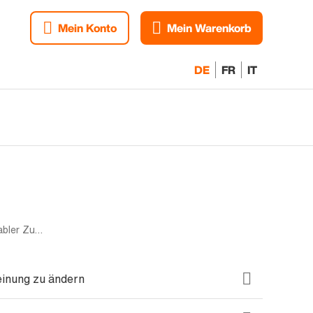
Mein Konto
Mein Warenkorb
DE
FR
IT
Mono sim | 128GB | Grün | Akzeptabler Zustand
einung zu ändern