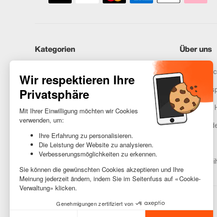
Kategorien
Über uns
iPhones
Recommerc
Samsung
Unser Vers
Huawei
Rechtliche 
Benötigst du Hilfe?
Gestione de
AGB
Barrierefrei