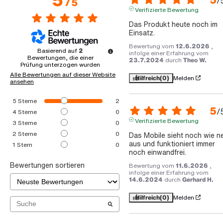
/
/
5
Verifizierte Bewertung
Das Produkt heute noch im 
Einsatz.
Bewertung vom
12.6.2026
,
Basierend auf
2
infolge einer Erfahrung vom
Bewertungen, die einer
23.7.2024
durch
Theo W.
Prüfung unterzogen wurden
Alle Bewertungen auf dieser Website
Hilfreich
(0)
Melden
ansehen
5
Sterne
2
5
/
4
Sterne
0
Verifizierte Bewertung
3
Sterne
0
2
Sterne
0
Das Mobile sieht noch wie ne
aus und funktioniert immer 
1
Stern
0
noch einwandfrei.
Bewertungen sortieren
Bewertung vom
11.6.2026
,
infolge einer Erfahrung vom
14.6.2024
durch
Gerhard H.
Hilfreich
(0)
Melden