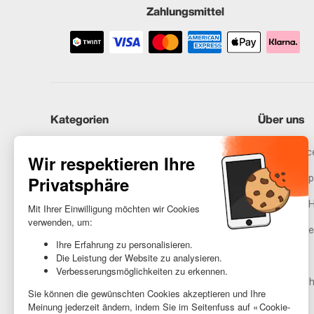
Zahlungsmittel
Kategorien
Über uns
iPhones
Recommerce
Samsung
Unser Vers
Huawei
Rechtliche 
Benötigst du Hilfe?
Gestione de
AGB
Barrierefreih