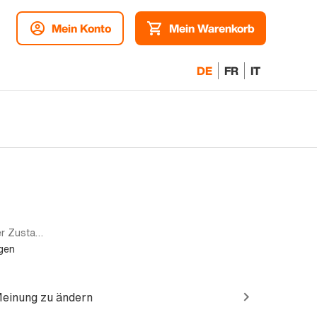
Mein Konto
Mein Warenkorb
DE
FR
IT
Mono sim | 1TB | Blau | Akzeptabler Zustand
gen
Meinung zu ändern