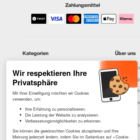
Zahlungsmittel
Kategorien
Über uns
iPhones
Recommerce
Samsung
Unser Vers
Huawei
Rechtliche 
Benötigst du Hilfe?
Gestione de
AGB
Barrierefreih