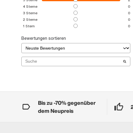
4
Sterne
0
3
Sterne
0
2
Sterne
0
1
Stern
0
Bewertungen sortieren
Bis zu -70% gegenüber
dem Neupreis