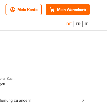
Mein Konto
Mein Warenkorb
DE
FR
IT
Dual-SIM | 512GB | Grau | Akzeptabler Zustand
gen
Meinung zu ändern