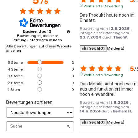
/
/
5
Verifizierte Bewertung
Das Produkt heute noch im 
Einsatz.
Bewertung vom
12.6.2026
,
Basierend auf
2
infolge einer Erfahrung vom
Bewertungen, die einer
23.7.2024
durch
Theo W.
Prüfung unterzogen wurden
Alle Bewertungen auf dieser Website
Hilfreich
(0)
Melden
ansehen
5
Sterne
2
5
/
4
Sterne
0
Verifizierte Bewertung
3
Sterne
0
2
Sterne
0
Das Mobile sieht noch wie ne
aus und funktioniert immer 
1
Stern
0
noch einwandfrei.
Bewertungen sortieren
Bewertung vom
11.6.2026
,
infolge einer Erfahrung vom
14.6.2024
durch
Gerhard H.
Hilfreich
(0)
Melden