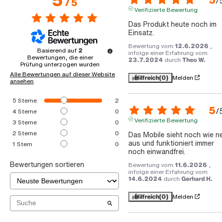
/
/
5
Verifizierte Bewertung
Das Produkt heute noch im 
Einsatz.
Bewertung vom
12.6.2026
,
Basierend auf
2
infolge einer Erfahrung vom
Bewertungen, die einer
23.7.2024
durch
Theo W.
Prüfung unterzogen wurden
Alle Bewertungen auf dieser Website
Hilfreich
(0)
Melden
ansehen
5
Sterne
2
5
/
4
Sterne
0
Verifizierte Bewertung
3
Sterne
0
2
Sterne
0
Das Mobile sieht noch wie ne
aus und funktioniert immer 
1
Stern
0
noch einwandfrei.
Bewertungen sortieren
Bewertung vom
11.6.2026
,
infolge einer Erfahrung vom
14.6.2024
durch
Gerhard H.
Hilfreich
(0)
Melden