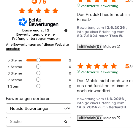
/
/
5
Verifizierte Bewertung
Das Produkt heute noch im 
Einsatz.
Bewertung vom
12.6.2026
,
Basierend auf
2
infolge einer Erfahrung vom
Bewertungen, die einer
23.7.2024
durch
Theo W.
Prüfung unterzogen wurden
Alle Bewertungen auf dieser Website
Hilfreich
(0)
Melden
ansehen
5
Sterne
2
5
/
4
Sterne
0
Verifizierte Bewertung
3
Sterne
0
2
Sterne
0
Das Mobile sieht noch wie ne
aus und funktioniert immer 
1
Stern
0
noch einwandfrei.
Bewertungen sortieren
Bewertung vom
11.6.2026
,
infolge einer Erfahrung vom
14.6.2024
durch
Gerhard H.
Hilfreich
(0)
Melden