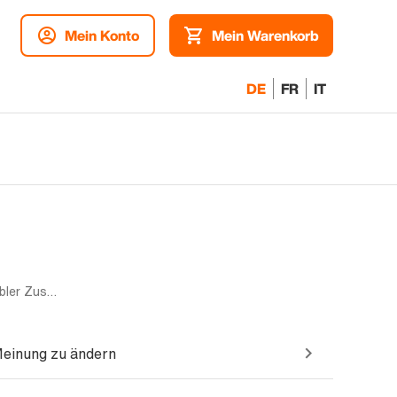
Mein Konto
Mein Warenkorb
DE
FR
IT
Dual-SIM | 256GB | Blau | Akzeptabler Zustand
Meinung zu ändern