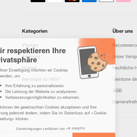
Kategorien
Über uns
iPhones
Recommerce
Samsung
Unser Vers
Huawei
Rechtliche 
Benötigst du Hilfe?
Gestione de
AGB
Barrierefreih