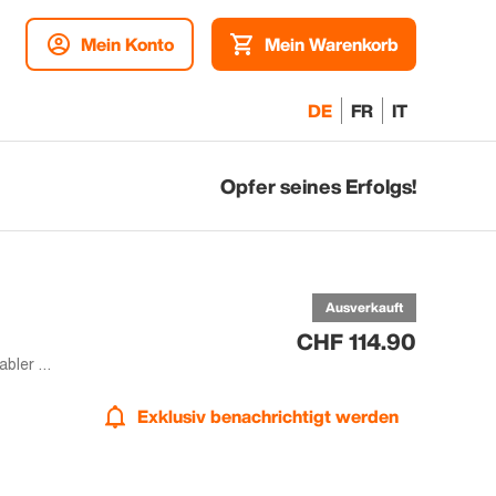
Mein Konto
Mein Warenkorb
DE
FR
IT
Opfer seines Erfolgs!
be
Ausverkauft
CHF 114.90
128GB | Orange | Dual-SIM | Akzeptabler Zustand
Exklusiv benachrichtigt werden