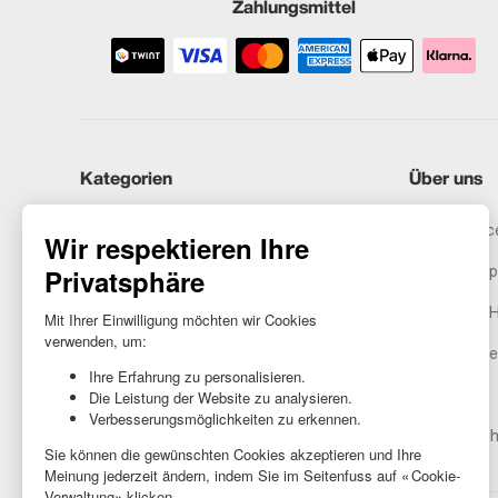
Zahlungsmittel
Kategorien
Über uns
iPhones
Recommerce
Samsung
Unser Vers
Huawei
Rechtliche 
Benötigst du Hilfe?
Gestione de
AGB
Barrierefreih