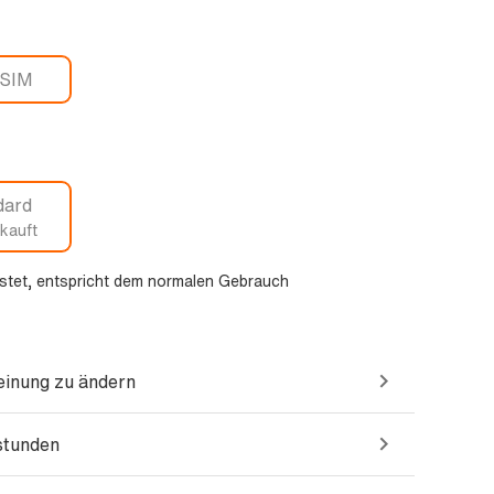
-SIM
dard
kauft
stet, entspricht dem normalen Gebrauch
einung zu ändern
sstunden