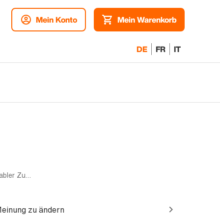
Mein Konto
Mein Warenkorb
DE
FR
IT
Dual-SIM | 1TB | Schwarz | Akzeptabler Zustand
Meinung zu ändern