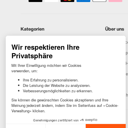
Kategorien
Über uns
iPhones
Recommerce
Samsung
Unser Vers
Huawei
Rechtliche 
Benötigst du Hilfe?
Gestione de
AGB
Barrierefreih