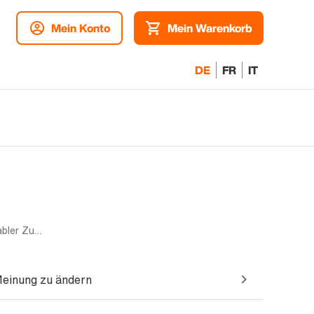
Mein Konto
Mein Warenkorb
DE
FR
IT
Mono sim | 128GB | Gold | Akzeptabler Zustand
Meinung zu ändern