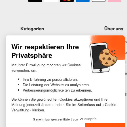
Kategorien
Über uns
iPhones
Recommerce
Samsung
Unser Vers
Huawei
Rechtliche 
Benötigst du Hilfe?
Gestione de
AGB
Barrierefreih