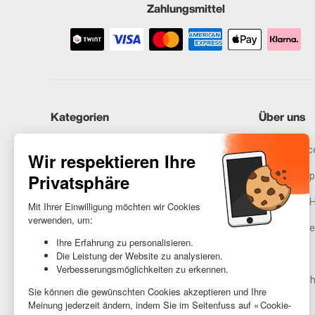
Zahlungsmittel
Kategorien
Über uns
iPhones
Recommerce
Samsung
Unser Vers
Huawei
Rechtliche 
Benötigst du Hilfe?
Gestione de
AGB
Barrierefreih