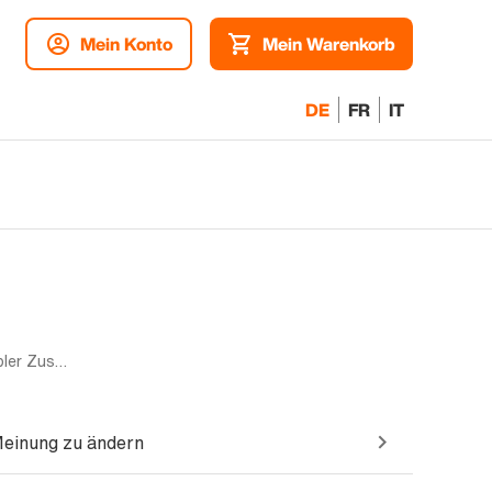
Mein Konto
Mein Warenkorb
DE
FR
IT
Dual-SIM | 512GB | Blau | Akzeptabler Zustand
Meinung zu ändern