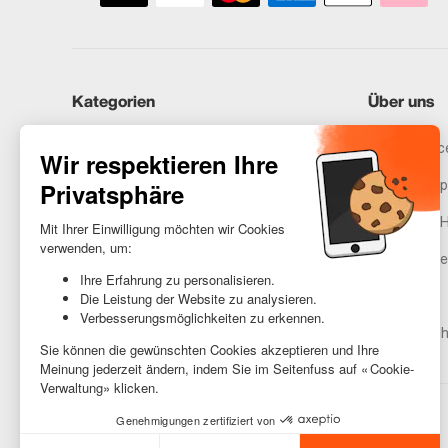
Kategorien
Über uns
iPhones
Recommerce
Samsung
Unser Vers
Huawei
Rechtliche 
Benötigst du Hilfe?
Gestione de
AGB
Barrierefreih