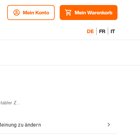
Mein Konto
Mein Warenkorb
DE
FR
IT
Mono sim | 128GB | Violett | Akzeptabler Zustand
Meinung zu ändern