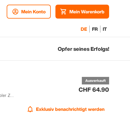
Mein Konto
Mein Warenkorb
DE
FR
IT
Opfer seines Erfolgs!
be
Ausverkauft
CHF 64.90
128GB | Weiss | Dual-SIM | Akzeptabler Zustand
Exklusiv benachrichtigt werden