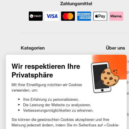
Zahlungsmittel
Kategorien
Über uns
iPhones
Recommerce
Samsung
Unser Vers
Huawei
Rechtliche 
Benötigst du Hilfe?
Gestione de
AGB
Barrierefreih