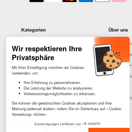
Kategorien
Über uns
iPhones
Recommerce
Samsung
Unser Vers
Huawei
Rechtliche 
Benötigst du Hilfe?
Gestione de
AGB
Barrierefreih