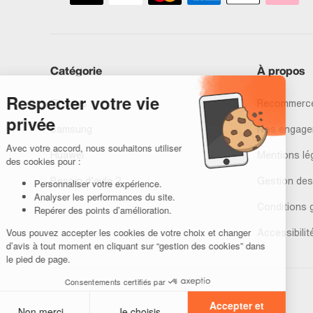
Catégorie
À propos
iPhones
Recommerce
Samsung
Nos engage
Huawei
Mentions lé
Besoin d’aide ?
Gestion des
Conditions 
Accessibilit