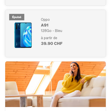
Épuisé
Oppo
A91
128Go - Bleu
à partir de
39.90 CHF