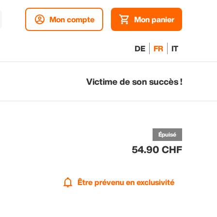
Mon compte
Mon panier
DE
FR
IT
Victime de son succès !
p
ex
Épuisé
54.90 CHF
Être prévenu en exclusivité