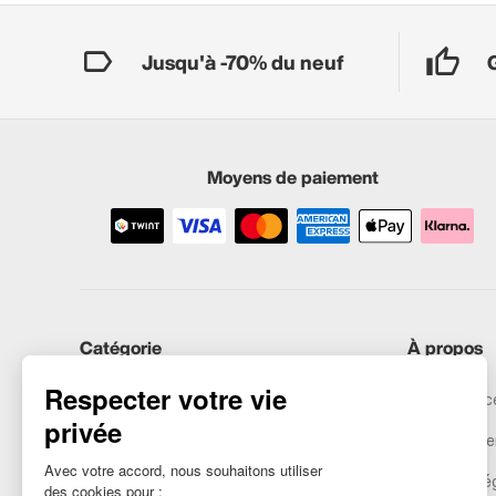
Jusqu'à -70% du neuf
Moyens de paiement
Catégorie
À propos
iPhones
Recommerce
Samsung
Nos engage
Huawei
Mentions lé