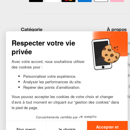
Catégorie
À propos
iPhones
Recommerce
Samsung
Nos engage
Huawei
Mentions lé
Besoin d’aide ?
Gestion des
Conditions 
Accessibilit