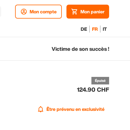
Mon compte
Mon panier
DE
FR
IT
Victime de son succès !
p
ex
Épuisé
124.90 CHF
Être prévenu en exclusivité