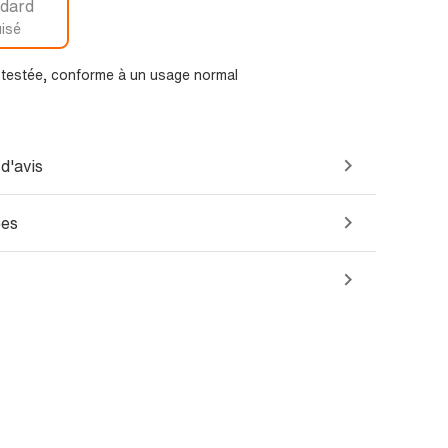
dard
isé
t testée, conforme à un usage normal
d'avis
ées