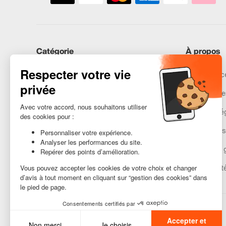
Catégorie
À propos
iPhones
Recommerce
Samsung
Nos engage
Huawei
Mentions lé
Besoin d’aide ?
Gestion des
Conditions 
Accessibilit