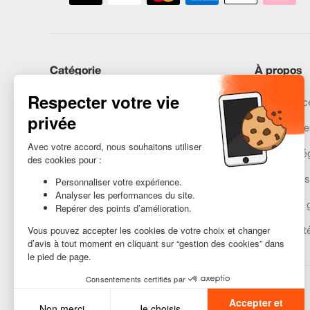
Catégorie
À propos
iPhones
Recommerce
Samsung
Nos engage
Huawei
Mentions lé
Besoin d’aide ?
Gestion des
Conditions 
Accessibilit