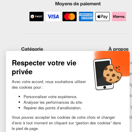
Moyens de paiement
Catégorie
À propos
iPhones
Recommerce
Samsung
Nos engage
Huawei
Mentions lé
Besoin d’aide ?
Gestion des
Conditions 
Accessibilit