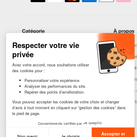
Catégorie
À propos
iPhones
Recommerc
Samsung
Nos engag
Huawei
Mentions lé
Besoin d’aide ?
Gestion de
Conditions 
Accessibilit