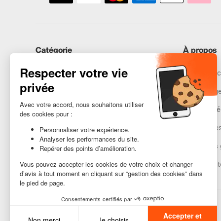
Catégorie
À propos
iPhones
Recommerc
Samsung
Nos engag
Huawei
Mentions lé
Besoin d’aide ?
Gestion de
Conditions 
Accessibilit