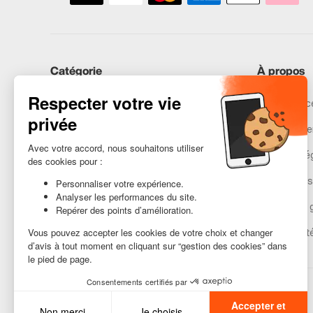
Catégorie
À propos
iPhones
Recommerce
Samsung
Nos engage
Huawei
Mentions lé
Besoin d’aide ?
Gestion des
Conditions 
Accessibilit