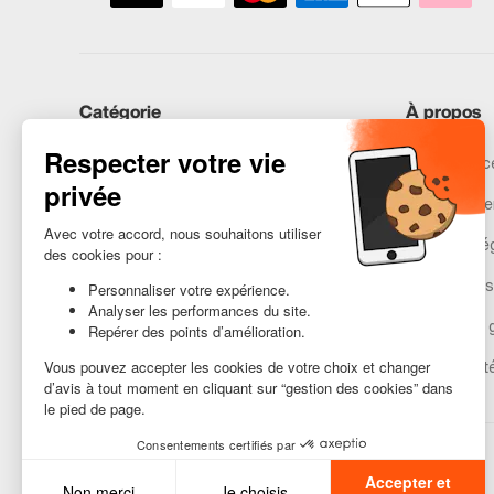
Catégorie
À propos
iPhones
Recommerce
Samsung
Nos engage
Huawei
Mentions lé
Besoin d’aide ?
Gestion des
Conditions 
Accessibilit