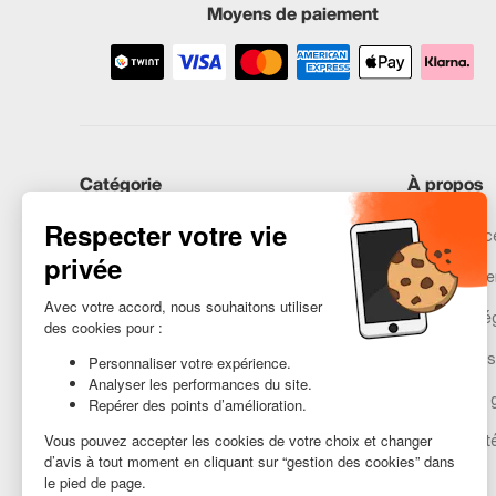
Moyens de paiement
Catégorie
À propos
iPhones
Recommerce
Samsung
Nos engage
Huawei
Mentions lé
Besoin d’aide ?
Gestion des
Conditions 
Accessibilit