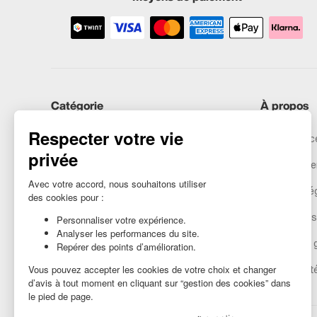
Catégorie
À propos
iPhones
Recommerce
Samsung
Nos engage
Huawei
Mentions lé
Besoin d’aide ?
Gestion des
Conditions 
Accessibilit