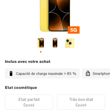
Inclus avec votre achat
Capacité de charge maximale > 85 %
Smartphon
Etat cosmétique
Etat parfait
Très bon état
Épuisé
Épuisé